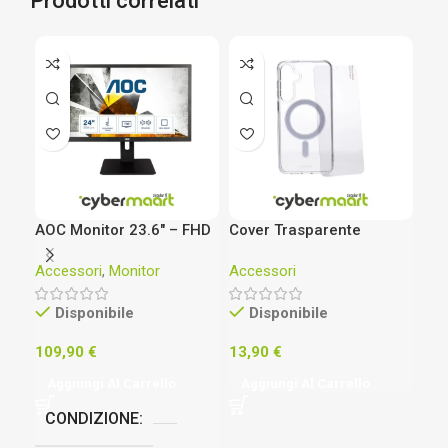
Prodotti correlati
AOC Monitor 23.6″ – FHD
Cover Trasparente
HP 
1920 x 1080 – E2475PWJ
MagSafe e Vetro
Tas
Accessori
,
Monitor
Accessori
Acc
Protettivo per Samsung
745
Galaxy S24 Plus
Disponibile
Disponibile
109,90
€
13,90
€
39
Aggiungi Al Carrello
Aggiungi Al Carrello
Ag
CONDIZIONE
M