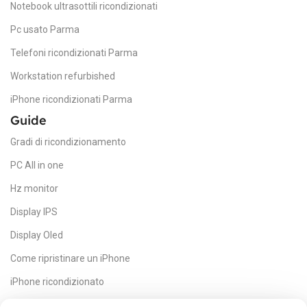
Notebook ultrasottili ricondizionati
E2475PWJ
MPN
Pc usato Parma
Telefoni ricondizionati Parma
CARATTERISTICHE
Workstation refurbished
iPhone ricondizionati Parma
Built-in speakers, Flat screen
Guide
MODELLO
Gradi di ricondizionamento
PC All in one
AOC E2475PWJ
Hz monitor
Display IPS
HEIGHT
Display Oled
505 mm (incl. base)
Come ripristinare un iPhone
iPhone ricondizionato
16:9
ASPECT RATIO
HDMI