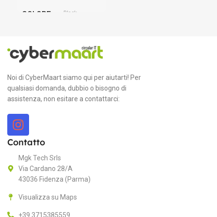
Black
COLORE
C
PARTICOLARMENTE ADATTO PER
M
CCTV, Occasional Computing
HP
Noi di CyberMaart siamo qui per aiutarti! Per
qualsiasi domanda, dubbio o bisogno di
CONTRAST RATIO
K
assistenza, non esitare a contattarci:
1000:1
QW
Contatto
RISOLUZIONE MASSIMA
C
Mgk Tech Srls
Via Cardano 28/A
1920 x 1080
M
43036 Fidenza (Parma)
AOC
MARCA
Visualizza su Maps
M
+39 3715385559