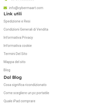
LENGTH
Fo
info@cybermaart.com
Link utili
558.8 mm (incl. base)
C
Spedizione e Resi
23.6"
SCREEN SIZE
Condizioni Generali di Vendita
Fo
Informativa Privacy
HDMI 1.4
VIDEO INPUTS
T
Informativa cookie
Termini Del Sito
4038986145527
EAN
Mappa del sito
Blog
NOTE DELL'AMMINISTRATORE
Dal Blog
“Shows normal signs of wear.
Cosa significa ricondizionato
The device is in perfect working
order.”
Come scegliere un pc portatile
Quale iPad comprare
250 cd/m²
BRIGHTNESS