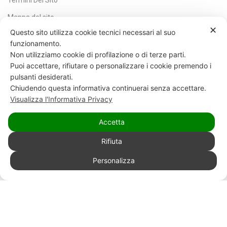
Termini Del Sito
Mappa del sito
✕
Questo sito utilizza cookie tecnici necessari al suo
Blog
funzionamento.
Dal Blog
Non utilizziamo cookie di profilazione o di terze parti.
Puoi accettare, rifiutare o personalizzare i cookie premendo i
Cosa significa ricondizionato
pulsanti desiderati.
Come scegliere un pc portatile
Chiudendo questa informativa continuerai senza accettare.
Visualizza l'Informativa Privacy
Quale iPad comprare
Notebook ultrasottili ricondizionati
Accetta
Pc usato Parma
Rifiuta
Telefoni ricondizionati Parma
0
Personalizza
Workstation refurbished
Filtri
Confronta
Lista dei desideri
Carretto
iPhone ricondizionati Parma
Guide
Gradi di ricondizionamento