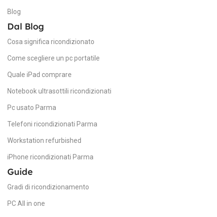
6
Blog
Dal Blog
COMPATIBLE PRODOTTI LINE
Cosa significa ricondizionato
Come scegliere un pc portatile
For HP Folio
Quale iPad comprare
Drums
TYPES
Notebook ultrasottili ricondizionati
Pc usato Parma
Telefoni ricondizionati Parma
Workstation refurbished
iPhone ricondizionati Parma
Guide
Gradi di ricondizionamento
PC All in one