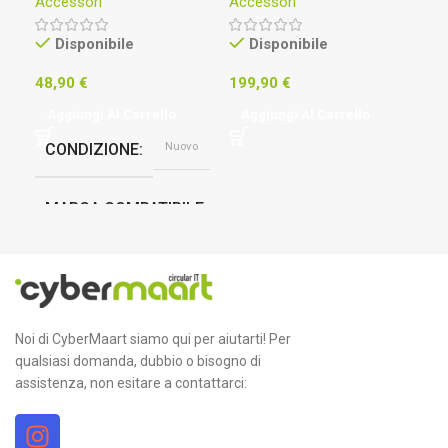
Accessori
Accessori
Acc
11.4V 36Wh
13
Disponibile
Disponibile
48,90
€
199,90
€
49
Aggiungi Al Carrello
Aggiungi Al Carrello
Ag
Nuovo
CONDIZIONE
M
MARCA COMPATIBILE
C
For HP
M
MODELLO COMPATIBILE
Fo
Noi di CyberMaart siamo qui per aiutarti! Per
qualsiasi domanda, dubbio o bisogno di
For HP Folio 1040 G3
C
assistenza, non esitare a contattarci:
Black
COLORE
In