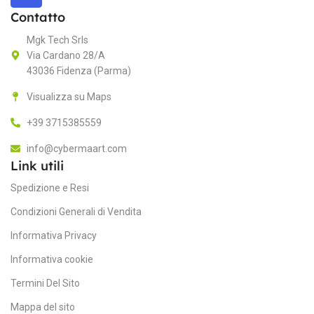
Contatto
HPP BG06-3S1P
MPN
N
Mgk Tech Srls
Via Cardano 28/A
“P
BATTERY CAPACITY
se
43036 Fidenza (Parma)
fu
Visualizza su Maps
3200mAh
M
+39 3715385559
BATTERY TYPE
info@cybermaart.com
D
Link utili
Li-Ion
Spedizione e Resi
C
HP
MARCA
Condizioni Generali di Vendita
Fo
Informativa Privacy
Fo
11.4V
VOLTAGE
Informativa cookie
Termini Del Sito
NUMBER OF BATTERY CELLS
Mappa del sito