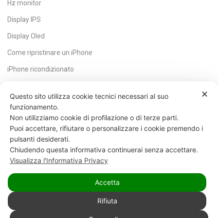
Hz monitor
Display IPS
Display Oled
Come ripristinare un iPhone
iPhone ricondizionato
HDMI
✕
Questo sito utilizza cookie tecnici necessari al suo
Core CPU
funzionamento.
Non utilizziamo cookie di profilazione o di terze parti.
Scheda madre
Puoi accettare, rifiutare o personalizzare i cookie premendo i
Quale SSD scegliere
pulsanti desiderati.
Chiudendo questa informativa continuerai senza accettare.
Visualizza l'Informativa Privacy
© Copyright 2025
Cybermaart
è un marchio di MGK TECH
S.R.L.s con sede legale in Via Benedetto Antelami, 9 43014
Medesano (PR) con P.IVA 02820420343 - REA: PR-269583
Accetta
Registro Imprese di Parma
Rifiuta
0