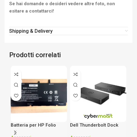
Se hai domande o desideri vedere altre foto, non
esitare a contattarci!
Shipping & Delivery
Prodotti correlati
Batteria per HP Folio
Dell Thunderbolt Dock
Doc
1040 G3, Li-ion 3200mAh
WD19TBS Type-C Nero
K1