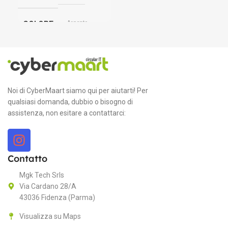
C
Argento
COLORE
,
S
Celeste
,
Galassia
Wi
,
Mezzanotte
C
Noi di CyberMaart siamo qui per aiutarti! Per
MODELLI
qualsiasi domanda, dubbio o bisogno di
assistenza, non esitare a contattarci:
P
M4 CPU 10-core GPU 8-core –
16GB RAM – 256GB SSD
,
In
M4 CPU 10‑core GPU 10‑core
– 16GB RAM – 512GB SSD
Contatto
,
M4 CPU 10‑core GPU 10‑core
V
Mgk Tech Srls
– 24GB RAM – 512GB SSD
Via Cardano 28/A
1,
43036 Fidenza (Parma)
SISTEMA OPERATIVO
Visualizza su Maps
R