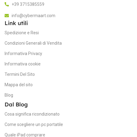
MacOS Tahoe
+39 3715385559
G
info@cybermaart.com
M4
PROCESSORE
Link utili
Spedizione e Resi
A
DIMENSIONI SCHERMO
Condizioni Generali di Vendita
25
13,3 pollici
Informativa Privacy
Informativa cookie
T
CONNETTIVITÀ
Termini Del Sito
SS
Magsafe
Mappa del sito
,
Thunderbolt 4
Blog
D
Dal Blog
LAYOUT TASTIERA
15
Cosa significa ricondizionato
Italiano
Come scegliere un pc portatile
R
Quale iPad comprare