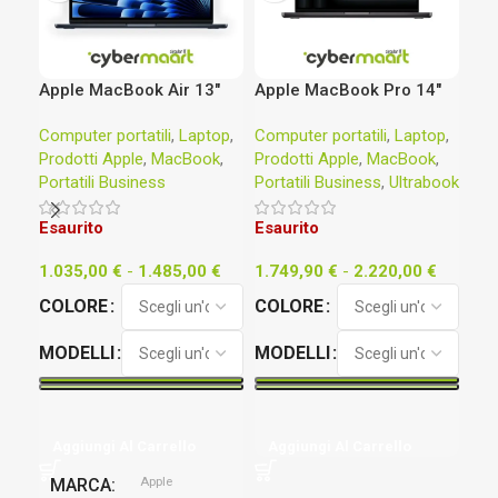
Apple MacBook Air 13″
Apple MacBook Pro 14″
HP 
M4
M5
15,
Computer portatili
,
Laptop
,
Computer portatili
,
Laptop
,
Com
10
Prodotti Apple
,
MacBook
,
Prodotti Apple
,
MacBook
,
Por
RA
Portatili Business
Portatili Business
,
Ultrabook
Pro
Esaurito
Esaurito
49
1.035,00
€
-
1.485,00
€
1.749,90
€
-
2.220,00
€
Ag
COLORE
COLORE
M
MODELLI
MODELLI
M
El
Aggiungi Al Carrello
Aggiungi Al Carrello
Apple
MARCA