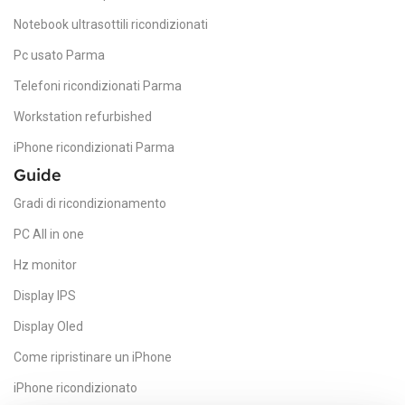
Notebook ultrasottili ricondizionati
19
Pc usato Parma
L
Telefoni ricondizionati Parma
Workstation refurbished
It
iPhone ricondizionati Parma
Guide
Gradi di ricondizionamento
PC All in one
Hz monitor
Display IPS
Display Oled
Come ripristinare un iPhone
iPhone ricondizionato