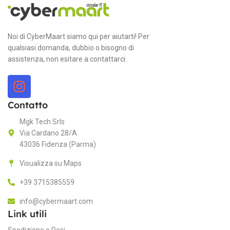
,
Mezzanotte
In
Noi di CyberMaart siamo qui per aiutarti! Per
MODELLI
qualsiasi domanda, dubbio o bisogno di
V
assistenza, non esitare a contattarci:
M4 CPU 10-core GPU 8-core –
16GB RAM – 256GB SSD
,
M4 CPU 10‑core GPU 10‑core
R
– 16GB RAM – 512GB SSD
Contatto
,
M4 CPU 10‑core GPU 10‑core
Mgk Tech Srls
– 24GB RAM – 512GB SSD
G
Via Cardano 28/A
43036 Fidenza (Parma)
SISTEMA OPERATIVO
A
Visualizza su Maps
MacOS Tahoe
+39 3715385559
51
info@cybermaart.com
M4
PROCESSORE
Link utili
T