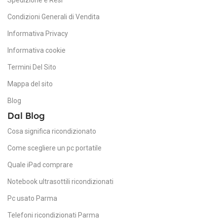
Spedizione e Resi
DIMENSIONI SCHERMO
SS
Condizioni Generali di Vendita
13,3 pollici
Informativa Privacy
D
Informativa cookie
CONNETTIVITÀ
13
Termini Del Sito
Magsafe
Mappa del sito
R
,
Thunderbolt 4
Blog
19
Dal Blog
LAYOUT TASTIERA
Cosa significa ricondizionato
C
Italiano
Come scegliere un pc portatile
HD
Quale iPad comprare
Notebook ultrasottili ricondizionati
L
Pc usato Parma
Telefoni ricondizionati Parma
It