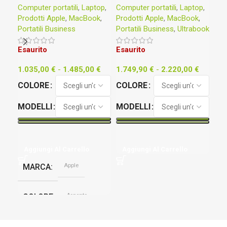
Computer portatili
,
Laptop
,
Computer portatili
,
Laptop
,
Com
@2
Prodotti Apple
,
MacBook
,
Prodotti Apple
,
MacBook
,
51
Portatili Business
Portatili Business
,
Ultrabook
63
Esaurito
Esaurito
Ag
1.035,00
€
-
1.485,00
€
1.749,90
€
-
2.220,00
€
M
COLORE
COLORE
MODELLI
MODELLI
C
S
Aggiungi Al Carrello
Aggiungi Al Carrello
Apple
MARCA
Wi
C
Argento
COLORE
,
Celeste
,
P
Galassia