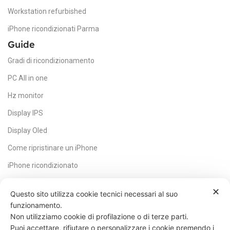
Workstation refurbished
iPhone ricondizionati Parma
Guide
Gradi di ricondizionamento
PC All in one
Hz monitor
Display IPS
Display Oled
Come ripristinare un iPhone
iPhone ricondizionato
HDMI
✕
Questo sito utilizza cookie tecnici necessari al suo
Core CPU
funzionamento.
Non utilizziamo cookie di profilazione o di terze parti.
Scheda madre
Puoi accettare, rifiutare o personalizzare i cookie premendo i