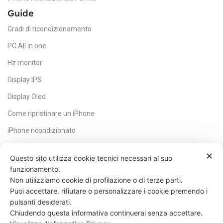
Guide
Gradi di ricondizionamento
PC All in one
Hz monitor
Display IPS
Display Oled
Come ripristinare un iPhone
iPhone ricondizionato
HDMI
✕
Questo sito utilizza cookie tecnici necessari al suo
Core CPU
funzionamento.
Non utilizziamo cookie di profilazione o di terze parti.
Scheda madre
Puoi accettare, rifiutare o personalizzare i cookie premendo i
Quale SSD scegliere
pulsanti desiderati.
Chiudendo questa informativa continuerai senza accettare.