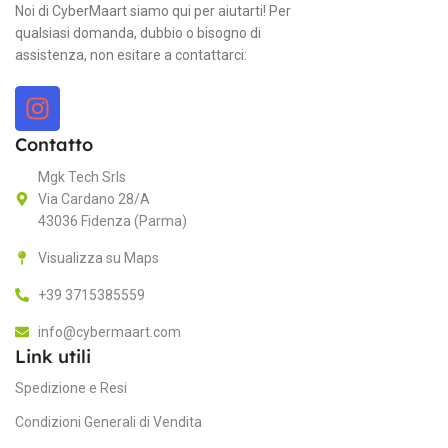
Wi
Noi di CyberMaart siamo qui per aiutarti! Per
qualsiasi domanda, dubbio o bisogno di
assistenza, non esitare a contattarci:
PROCESSORE
C
Intel Core i5
P
Contatto
VELOCITÀ DEL PROCESSOR
In
Mgk Tech Srls
Via Cardano 28/A
43036 Fidenza (Parma)
V
8 GB
RAM
Visualizza su Maps
3,
+39 3715385559
Radeon R9 M380
GPU
R
info@cybermaart.com
Link utili
ARCHIVIAZIONE
Spedizione e Resi
G
Condizioni Generali di Vendita
1 TB