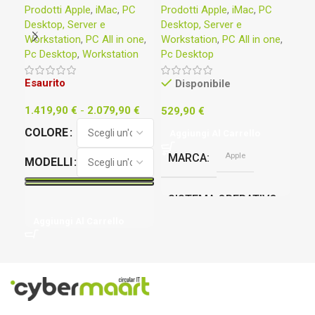
Prodotti Apple
,
iMac
,
PC
Prodotti Apple
,
iMac
,
PC
PC 
GB RAM – 1 TB SATA –
@3
Desktop, Server e
Desktop, Server e
Wor
RADEON R9 M380
512
Workstation
,
PC All in one
,
Workstation
,
PC All in one
,
34
Pc Desktop
,
Workstation
Pc Desktop
22
Esaurito
Disponibile
Ag
1.419,90
€
-
2.079,90
€
529,90
€
M
COLORE
Aggiungi Al Carrello
Apple
MARCA
MODELLI
M
SISTEMA OPERATIVO
ES
Aggiungi Al Carrello
Monterey
C
Argento
COLORE
S
Usato
CONDIZIONE