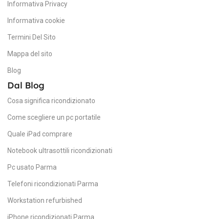
A
Informativa Privacy
TIPO DI ARCHIVIAZIONE
Informativa cookie
51
Termini Del Sito
SATA
T
Mappa del sito
DIMENSIONI SCHERMO
Blog
SS
Dal Blog
27 pollici
Cosa significa ricondizionato
RISOLUZIONE MASSIMA
Come scegliere un pc portatile
Quale iPad comprare
5120 x 2880
Notebook ultrasottili ricondizionati
Pc usato Parma
CONNETTIVITÀ
Telefoni ricondizionati Parma
Ethernet
Workstation refurbished
,
WiFi
iPhone ricondizionati Parma