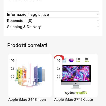
Informazioni aggiuntive
Recensioni (0)
Shipping & Delivery
Prodotti correlati
HOT
Apple iMac 24″ Silicon
Apple iMac 27″ 5K Late
Fuj
M4
2015 – Intel i5 3.2Ghz – 8
Int