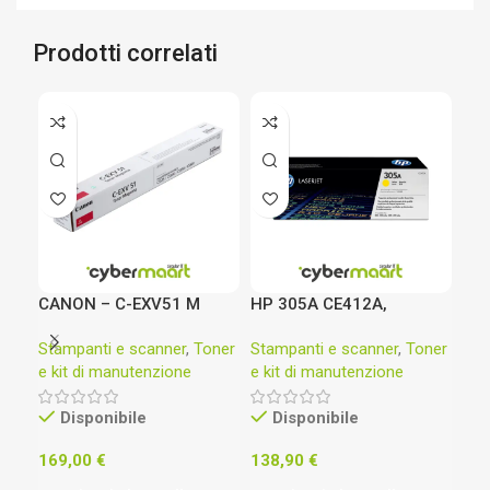
Prodotti correlati
CANON – C-EXV51 M
HP 305A CE412A,
HP 
TONER ORIGINALE
Cartuccia Toner Originale
Las
Stampanti e scanner
,
Toner
Stampanti e scanner
,
Toner
Sta
MANGENTA
da 2600 Pagine,
C8
e kit di manutenzione
e kit di manutenzione
e k
imageRUNNER ADVANCE
Compatibile con le
– 0484C002
Stampanti LaserJet Pro
Disponibile
Disponibile
M351, MFP M375, M451,
MFP 475, Giallo
169,00
€
138,90
€
39