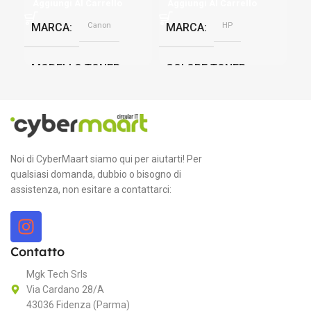
Aggiungi Al Carrello
Aggiungi Al Carrello
Ag
Canon
HP
MARCA
MARCA
M
MODELLO TONER
COLORE TONER
C
C-EXV51
Giallo
C
COLORE TONER
CAPACITÀ PAGINE
M
Noi di CyberMaart siamo qui per aiutarti! Per
qualsiasi domanda, dubbio o bisogno di
Magenta
2600 pagine
HP
assistenza, non esitare a contattarci:
LA
CAPACITÀ PAGINE
T
Contatto
60000 pagine
La
Mgk Tech Srls
Via Cardano 28/A
43036 Fidenza (Parma)
E