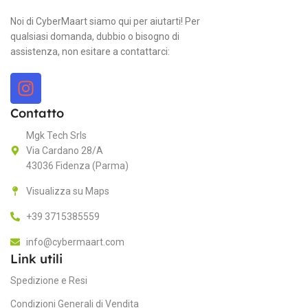
S
Noi di CyberMaart siamo qui per aiutarti! Per
SISTEMA OPERATIVO
AMD Ryzen 7 Pro 3000 Series
qualsiasi domanda, dubbio o bisogno di
Wi
assistenza, non esitare a contattarci:
Windows 11 Pro
CONNETTIVITÀ
C
Usato
CONDIZIONE
Gigabit Ethernet, HDMI, USB 3.0,
Contatto
USB-C
P
Mgk Tech Srls
VELOCITÀ DEL PROCESSOR
Via Cardano 28/A
NOTE DELL'AMMINISTRATORE
In
43036 Fidenza (Parma)
1,80 GHz
“Shows normal signs of wear.
Visualizza su Maps
The device is in perfect working
R
order.”
16 GB
RAM
+39 3715385559
G
info@cybermaart.com
RISOLUZIONE MASSIMA
Integrata/On board
GPU
Link utili
Spedizione e Resi
A
1920 x 1080
ARCHIVIAZIONE
Condizioni Generali di Vendita