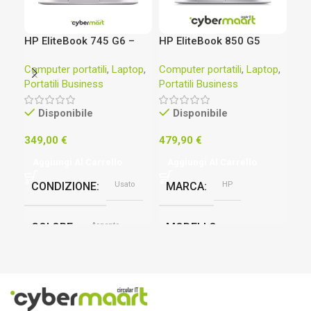
HP EliteBook 745 G6 –
HP EliteBook 850 G5
HP 
Ryzen 7 PRO 3700U
15.6″ – Intel Core i7-
Cor
Computer portatili
,
Laptop
,
Computer portatili
,
Laptop
,
Lap
Radeon Vega GFX – 16
8550U @1,80GHz – 16
FH
Portatili Business
Portatili Business
GB RAM – 256 GB SSD
GB RAM – 256 GB SSD
Disponibile
Disponibile
58
349,00
€
479,90
€
Ag
Aggiungi Al Carrello
Aggiungi Al Carrello
M
Usato
HP
CONDIZIONE
MARCA
M
Argento
COLORE
MODELLO
El
EliteBook 850 G5
16 GB
RAM
C
Silver
COLORE
PROCESSORE