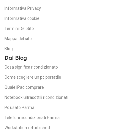
SCHEDA GRAFICA
25
Informativa Privacy
256 GB
Informativa cookie
T
AMD Radeon Vega GFX
TIPO DI ARCHIVIAZIONE
Termini Del Sito
MODELLO
SS
Mappa del sito
SSD (Solid State Drive)
Blog
D
HP EliteBook 745 G6
Dal Blog
DIMENSIONI SCHERMO
SISTEMA OPERATIVO
15
Cosa significa ricondizionato
15,6 pollici
Come scegliere un pc portatile
R
Windows 11 Pro
Quale iPad comprare
RISOLUZIONE MASSIMA
Notebook ultrasottili ricondizionati
19
1920 x 1080
Pc usato Parma
L
Telefoni ricondizionati Parma
CONNETTIVITÀ
Workstation refurbished
It