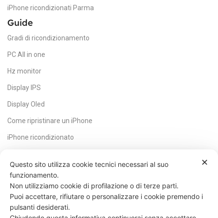
HDMI, USB-C
iPhone ricondizionati Parma
,
WiFi
Guide
Gradi di ricondizionamento
LAYOUT TASTIERA
PC All in one
Italiano (convertito)
Hz monitor
Display IPS
Display Oled
Come ripristinare un iPhone
iPhone ricondizionato
HDMI
✕
Questo sito utilizza cookie tecnici necessari al suo
Core CPU
funzionamento.
Non utilizziamo cookie di profilazione o di terze parti.
Scheda madre
Puoi accettare, rifiutare o personalizzare i cookie premendo i
Quale SSD scegliere
pulsanti desiderati.
Chiudendo questa informativa continuerai senza accettare.