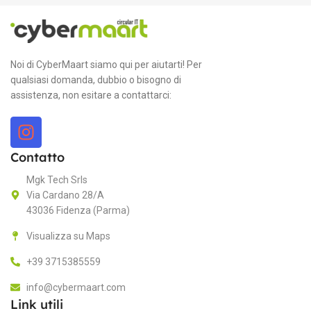
Thermal
C-EXV51
Able Systems
MARCA
COLORE TONER
Noi di CyberMaart siamo qui per aiutarti! Per
qualsiasi domanda, dubbio o bisogno di
Giallo
AP1310DPKIT50
MPN
assistenza, non esitare a contattarci:
CAPACITÀ PAGINE
MODELLO
Contatto
60000 pagine
Able G07733170
Mgk Tech Srls
Via Cardano 28/A
CARATTERISTICHE
43036 Fidenza (Parma)
Visualizza su Maps
Portable
+39 3715385559
info@cybermaart.com
Link utili