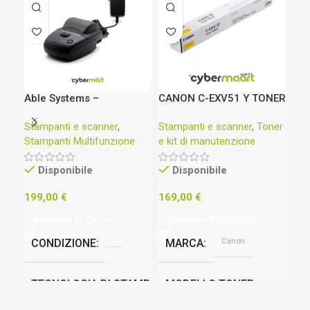
Able Systems –
CANON C-EXV51 Y TONER
HP
AP1310DPKIT50 Portable
ORIGINALE GIALLO
Car
Stampanti e scanner
,
Stampanti e scanner
,
Toner
Sta
Printer
imageRUNNER ADVANCE
Ori
Stampanti Multifunzione
e kit di manutenzione
e k
Pag
Sta
Disponibile
Disponibile
Col
CM
199,00
€
169,00
€
74
CM
Ma
Aggiungi Al Carrello
Aggiungi Al Carrello
Ag
Canon
CONDIZIONE
MARCA
TECNOLOGIA DI STAMPA
MODELLO TONER