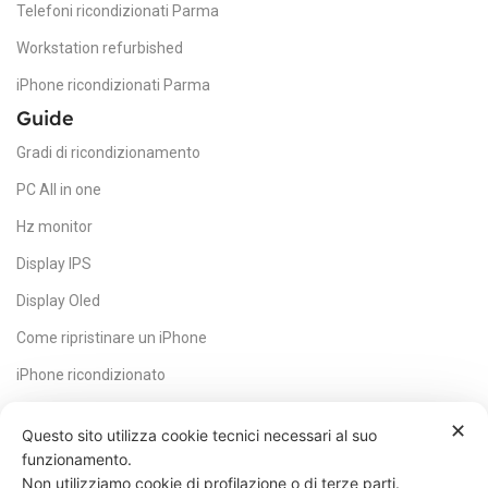
Telefoni ricondizionati Parma
Workstation refurbished
iPhone ricondizionati Parma
Guide
Gradi di ricondizionamento
PC All in one
Hz monitor
Display IPS
Display Oled
Come ripristinare un iPhone
iPhone ricondizionato
HDMI
✕
Questo sito utilizza cookie tecnici necessari al suo
Core CPU
funzionamento.
Non utilizziamo cookie di profilazione o di terze parti.
Scheda madre