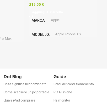
219,00
€
27
Aggiungi Al Carrello
A
MARCA
Apple
MODELLO
Apple iPhone XS
Pro Max
COLORE
Argento
C
DIMENSIONI SCHERMO
5,8 pollici
S
iOS 26
Dal Blog
Guide
PROCESSORE
Apple A12 Bionic
Cosa significa ricondizionato
Gradi di ricondizionamento
C
o
RISOLUZIONE MASSIMA
Come scegliere un pc portatile
PC All in one
Quale iPad comprare
Hz monitor
2436 x 1125