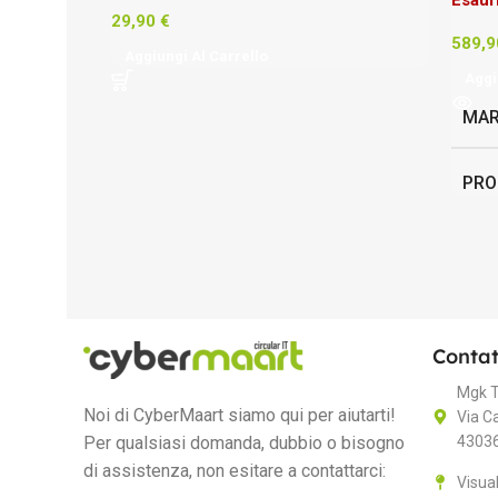
29,90
€
589,
Aggiungi Al Carrello
Aggi
MA
PRO
Inte
Contat
Mgk T
Noi di CyberMaart siamo qui per aiutarti!
Via C
Per qualsiasi domanda, dubbio o bisogno
43036
di assistenza, non esitare a contattarci:
Visua