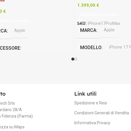
1.399,00
€
90
€
Aggiungi Al Carrello
ungi Al Carrello
SKU:
iPhone17ProMax
MARCA
Apple
RCA
Apple
MODELLO
iPhone 17 
CESSORE
l Core i7 Quad Core
eSIM
SIM
,
nano SIM
SISTEMA OPERATIVO
to
Link utili
Spedizione e Resi
ech Srls
PROCESSORE
A19 Pr
ardano 28/A
Condizioni Generali di Vendita
 Fidenza (Parma)
Informativa Privacy
RAM
12 GB
lizza su Maps