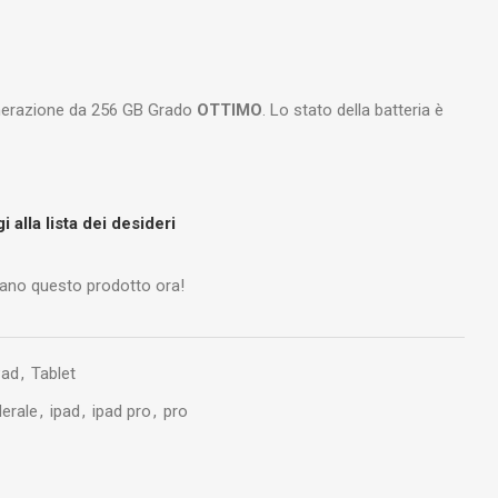
enerazione da 256 GB Grado
OTTIMO
. Lo stato della batteria è
 alla lista dei desideri
ano questo prodotto ora!
Pad
,
Tablet
derale
,
ipad
,
ipad pro
,
pro