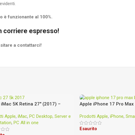
videnti.
vo è funzionante al 100%.
on corriere espresso!
itare a contattarci!
 iMac 5K Retina 27″ (2017) –
Apple iPhone 17 Pro Max 
z Intel Core i7 – 16 GB RAM –
Blu profondo
ti Apple
,
iMac
,
PC Desktop, Server e
Prodotti Apple
,
iPhone
,
Sma
 SSD – Radeon Pro 575 4 GB
tation
,
PC All in one
Esaurito
ito