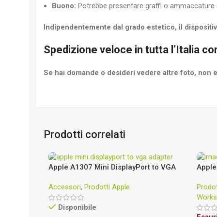
Buono:
Potrebbe presentare graffi o ammaccature e
Indipendentemente dal grado estetico, il dispositi
Spedizione veloce in tutta l’Italia c
Se hai domande o desideri vedere altre foto, non es
Prodotti correlati
Apple A1307 Mini DisplayPort to VGA
Apple
Adapter
4.2GH
Accessori
,
Prodotti Apple
Prodot
256GB
Works
Disponibile
Esaur