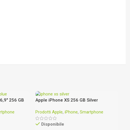
6,9″ 256 GB
Apple iPhone XS 256 GB Silver
Ap
In
rtphone
Prodotti Apple
,
iPhone
,
Smartphone
Pr
25
Disponibile